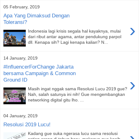
05 February, 2019
Apa Yang Dimaksud Dengan
Toleransi?
›
Indonesia lagi krisis segala hal kayaknya, mulai
dari ribut antar agama, antar pendukung parpol
dll. Kenapa sih? Lagi kenapa kalian? N...
14 January, 2019
#InfluencerForChange Jakarta
bersama Campaign & Common
›
Ground ID
Masih ingat nggak sama Resolusi Lucu 2019 gue?
Nah, salah satunya ini nih! Gue mengembangkan
networking digital gitu lho. ...
04 January, 2019
Resolusi 2019 Lucu!
›
Kadang gue suka ngerasa lucu sama resolusi
setiap orang di tahun baru, makanya gue kasih