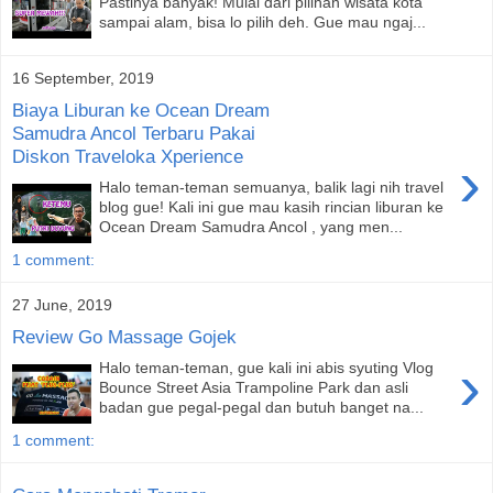
Pastinya banyak! Mulai dari pilihan wisata kota
sampai alam, bisa lo pilih deh. Gue mau ngaj...
16 September, 2019
Biaya Liburan ke Ocean Dream
Samudra Ancol Terbaru Pakai
Diskon Traveloka Xperience
›
Halo teman-teman semuanya, balik lagi nih travel
blog gue! Kali ini gue mau kasih rincian liburan ke
Ocean Dream Samudra Ancol , yang men...
1 comment:
27 June, 2019
Review Go Massage Gojek
›
Halo teman-teman, gue kali ini abis syuting Vlog
Bounce Street Asia Trampoline Park dan asli
badan gue pegal-pegal dan butuh banget na...
1 comment: