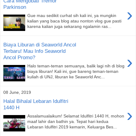
Cara Mengobati Tremor
Parkinson
›
Gue mau sedikit curhat sih kali ini, ya mungkin
kalian yang baca blog atau nonton vlog gue pasti
karena kalian juga sekarang ngalamin ras...
Biaya Liburan di Seaworld Ancol
Terbaru! Mau Info Seaworld
›
Ancol Promo?
Halo teman-teman semuanya, balik lagi nih di blog
biaya liburan! Kali ini, gue bareng teman-teman
kuliah di UNJ, liburan ke Seaworld Anc...
08 June, 2019
Halal Bihalal Lebaran Idulfitri
1440 H
›
Assalamualaikum! Selamat Idulfitri 1440 H, mohon
maaf lahir dan bathin ya. Tepat hari kedua
Lebaran Idulfitri 2019 kemarin, Keluarga Bes...