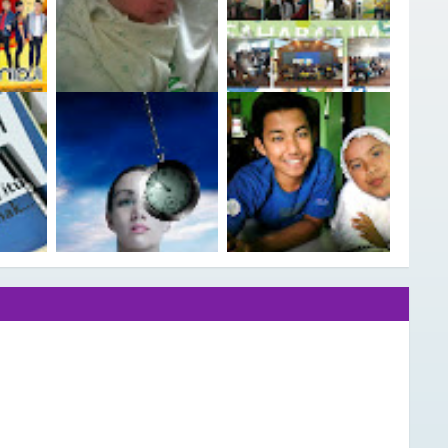
nd Final
Selamat Lahir Keponakan
Kumpul Seru Bareng Duta
g
ku
Kampus IM3!
Perkataan = SUGESTI =
Duet Senyum Komodo
HASIL YANG DIDAPAT