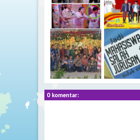
Bersama @transmania?
Fiesta Nugget : Gra
Jodoh Pasti Bertemu...~~~
Family Fun Cookin
Competition!
Selamat Menempuh Hidup
Salah Jurusan
Baru Radina! (@Rd_Dna)
0 komentar: