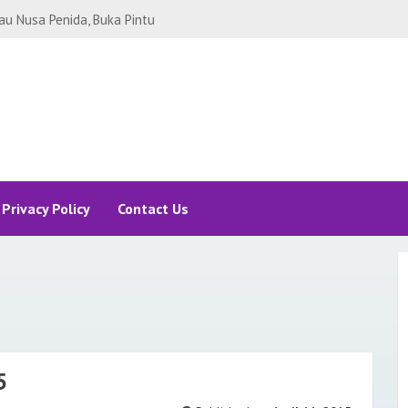
SEL BUAT ALA-ALA STAYCATION
 REVIEW SOMERSET SUDIRMAN!
Legian Bali yang Bikin Betah. Ada
yamaha Legian Bali!
i Sanur Bali, Bosan Staycation
nur Bali
ng Sukabumi, ada Curug Sawer -
i
CATION JAKARTA RASA DI UBUD
BY HILTON
Privacy Policy
Contact Us
JAKARTA PEMANDANGAN ALA NEW
TA DI HARRIS FX SUDIRMAN
A BACKPACKER, MODAL RP 1 JUTA-
p.10 JUTA, ALLAH GANTI Rp.100
RTA 2021: RINCIAN BIAYA
H MANA SAMA SEAWORLD ANCOL?
5
: Tips Bisnis Aquascape