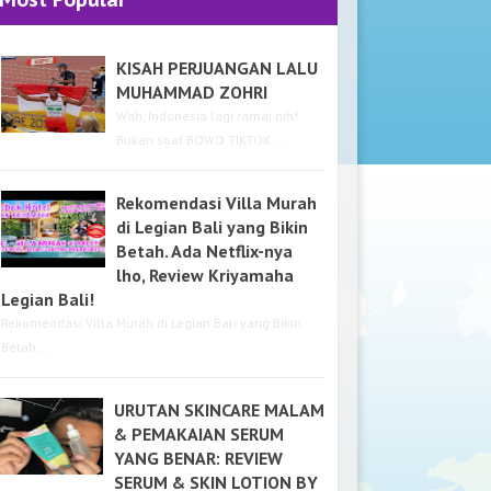
KISAH PERJUANGAN LALU
MUHAMMAD ZOHRI
Wah, Indonesia lagi ramai nih!
Bukan soal BOWO TIKTOK ...
Rekomendasi Villa Murah
di Legian Bali yang Bikin
Betah. Ada Netflix-nya
lho, Review Kriyamaha
Legian Bali!
Rekomendasi Villa Murah di Legian Bali yang Bikin
Betah...
URUTAN SKINCARE MALAM
& PEMAKAIAN SERUM
YANG BENAR: REVIEW
SERUM & SKIN LOTION BY