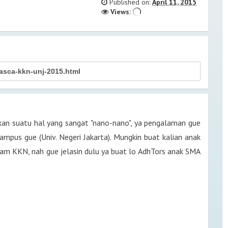
Published on:
April 11, 2015
 & PEMAKAIAN SERUM YANG
Views:
KIN LOTION BY YCHA BEAUTY
NI CARA BUAT WEBSITE DONASI
toa vs PALA Nusantara. Lebih
INTENSE CARE | HAIRCARE
e Dengernya Podcast The Spectrum
kan suatu hal yang sangat "nano-nano", ya pengalaman gue
RONTOK, KERING &
AYA HAIR TREATMENT!
pus gue (Univ. Negeri Jakarta). Mungkin buat kalian anak
p, Say Hi Sekarang! Cuma Aku &
m KKN, nah gue jelasin dulu ya buat lo AdhTors anak SMA
OTEL GROGOL! ADA KOLAM
CARA MENGATASINYA? GUE PAKE
au Nusa Penida, Buka Pintu