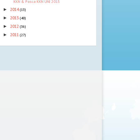
KKN & Pasca KKN UNJ 2015
►
2014
(13)
►
2013
(40)
►
2012
(36)
►
2011
(27)