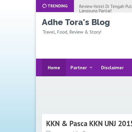
TRENDING
GREBEK APARTEMEN DI JAK
JAKARTA, MUAT 16 ORANG.
Rekomendasi Villa Murah di 
Adhe Tora's Blog
Netflix-nya lho, Review Kri
Travel, Food, Review & Story!
Review Hotel Private Pool d
Jakarta, Cobain Alantara Sa
Review Glamping Situ Gunu
Suspension Bridge Sukabum
REVIEW HOTEL UNTUK STAY
BALI! DOUBLETREE HOTEL 
Home
Partner
Disclaimer
REVIEW HOTEL MURAH DI 
YORK?! STAYCATION JAKAR
BIAYA LIBURAN KE BALI AL
AN AJA!!!
CERITA KEHILANGAN UANG R
JUTA++
WISATA PANTAI ANCOL JAKA
LIBURAN KELUARGA! MURA
KKN & Pasca KKN UNJ 201
IDE BISNIS ONLINE RUMAHAN