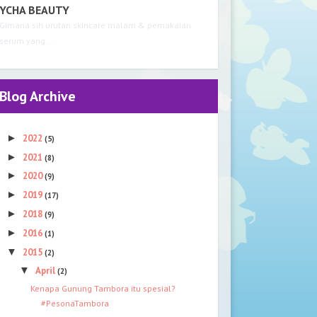
YCHA BEAUTY
Gimana sih urutan skincare malam & pemakaian
serum yang...
Blog Archive
►
2022
(5)
►
2021
(8)
►
2020
(9)
►
2019
(17)
►
2018
(9)
►
2016
(1)
▼
2015
(2)
▼
April
(2)
Kenapa Gunung Tambora itu spesial?
#PesonaTambora