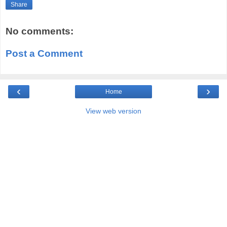
Share
No comments:
Post a Comment
‹
›
Home
View web version