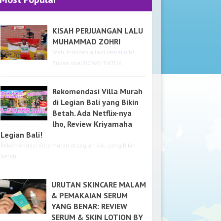
KISAH PERJUANGAN LALU
MUHAMMAD ZOHRI
Wah, Indonesia lagi ramai nih!
Bukan soal BOWO TIKTOK ...
Rekomendasi Villa Murah
di Legian Bali yang Bikin
Betah. Ada Netflix-nya
lho, Review Kriyamaha
Legian Bali!
Rekomendasi Villa Murah di Legian Bali yang Bikin
Betah...
URUTAN SKINCARE MALAM
& PEMAKAIAN SERUM
YANG BENAR: REVIEW
SERUM & SKIN LOTION BY