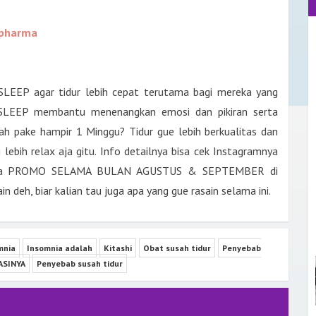
pharma
K SLEEP agar tidur lebih cepat terutama bagi mereka yang
C SLEEP membantu menenangkan emosi dan pikiran serta
ah pake hampir 1 Minggu? Tidur gue lebih berkualitas dan
di lebih relax aja gitu. Info detailnya bisa cek Instagramnya
ada PROMO SELAMA BULAN AGUSTUS & SEPTEMBER di
, biar kalian tau juga apa yang gue rasain selama ini.
mnia
Insomnia adalah
Kitashi
Obat susah tidur
Penyebab
ASINYA
Penyebab susah tidur