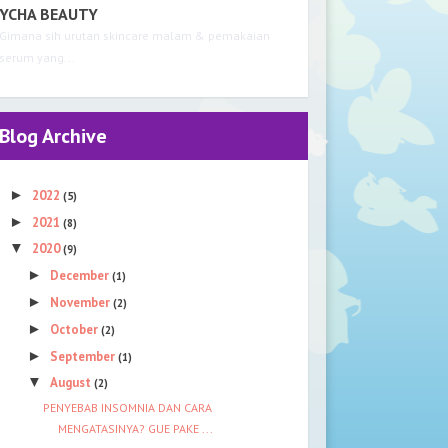
YCHA BEAUTY
Gimana sih urutan skincare malam & pemakaian
serum yang...
Blog Archive
►
2022
(5)
►
2021
(8)
▼
2020
(9)
►
December
(1)
►
November
(2)
►
October
(2)
►
September
(1)
▼
August
(2)
PENYEBAB INSOMNIA DAN CARA
MENGATASINYA? GUE PAKE ...