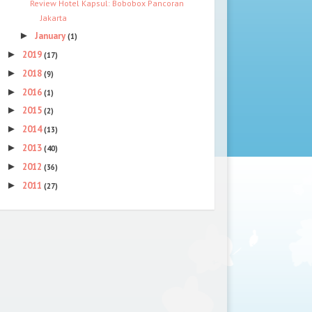
Review Hotel Kapsul: Bobobox Pancoran
Jakarta
►
January
(1)
►
2019
(17)
►
2018
(9)
►
2016
(1)
►
2015
(2)
►
2014
(13)
►
2013
(40)
►
2012
(36)
►
2011
(27)