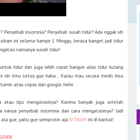
? Penyebab insomnia? Penyebab susah tidur? Ada nggak sih
e cobain ini selama hampir 1 Minggu, kerasa banget jadi tidur
engatasi namanya susah tidur!
ntuk tidur dan juga lebih cepat bangun alias tidur kulang
ni sih ilmu sotoy gue haha... Kalau mau secara medis bisa
ntumin atau copas dari google. hehe
a atau tips mengatasinya? Karena banyak juga setelah
 nanya penyebab insomnia dan cara mengatasinya? Jadi
r ala gue, yaitu gue semprotin aja
KITASHI
ini di bantal!
GOJEK