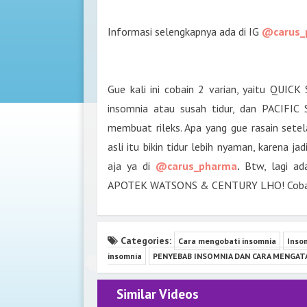
Informasi selengkapnya ada di IG
@carus_
Gue kali ini cobain 2 varian, yaitu QUIC
insomnia atau susah tidur, dan PACIFI
membuat rileks. Apa yang gue rasain setel
asli itu bikin tidur lebih nyaman, karena ja
aja ya di
@carus_pharma
.
Btw, lagi 
APOTEK WATSONS & CENTURY LHO! Cobain deh
Categories:
Cara mengobati insomnia
Inso
insomnia
PENYEBAB INSOMNIA DAN CARA MENGAT
Similar Videos