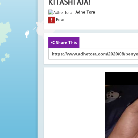
KITASHI AJA!
REVIEW POSTO DORMIRE H
RENANG MELAYANG?
Adhe Tora
PENYEBAB INSOMNIA DAN 
KITASHI AJA!
Review Hotel Di Tengah Pul
Langsung Pantai!
Share This
GREBEK APARTEMEN DI JAK
JAKARTA, MUAT 16 ORANG.
Rekomendasi Villa Murah di 
Netflix-nya lho, Review Kri
Review Hotel Private Pool d
Jakarta, Cobain Alantara Sa
Review Glamping Situ Gunu
Suspension Bridge Sukabum
REVIEW HOTEL UNTUK STAY
BALI! DOUBLETREE HOTEL 
REVIEW HOTEL MURAH DI 
YORK?! STAYCATION JAKAR
BIAYA LIBURAN KE BALI AL
AN AJA!!!