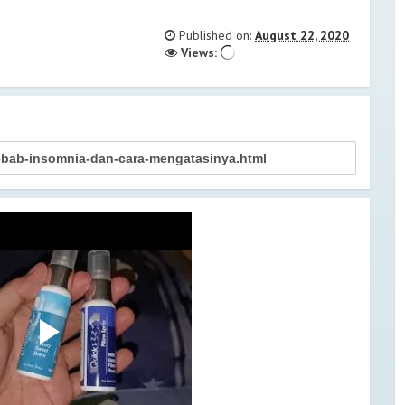
OTEL GROGOL! ADA KOLAM
Published on:
August 22, 2020
Views:
CARA MENGATASINYA? GUE PAKE
au Nusa Penida, Buka Pintu
SEL BUAT ALA-ALA STAYCATION
 REVIEW SOMERSET SUDIRMAN!
Legian Bali yang Bikin Betah. Ada
yamaha Legian Bali!
i Sanur Bali, Bosan Staycation
nur Bali
ng Sukabumi, ada Curug Sawer -
i
CATION JAKARTA RASA DI UBUD
BY HILTON
JAKARTA PEMANDANGAN ALA NEW
TA DI HARRIS FX SUDIRMAN
A BACKPACKER, MODAL RP 1 JUTA-